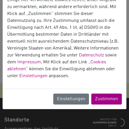
Einige hier verwendete Cookies helfen, unser Angebot
diabetische Retinopathie kurz nach panretinaler Laserkoagulation
zu vermarkten, während andere erforderlich sind. Mit
Klick auf „Zustimmen” stimmen Sie dieser
Datennutzung zu. Ihre Zustimmung umfasst auch die
Einwilligung nach Art. 49 Abs. 1 lit. a) DSGVO in die
Übermittlung bestimmter Daten in Drittländer mit
eventuell nicht ausreichendem Datenschutzniveau (z.B.
Vereinigte Staaten von Amerika). Weitere Informationen
Diabetische Retinopathie
zur Verwendung erhalten Sie unter
Datenschutz
sowie
dem
Impressum
. Mit Klick auf den Link „
Cookies
Diabetisches Makulaödem
ablehnen
” können Sie die Einwilligung ablehnen oder
unter
Einstellungen
anpassen.
KONTAKT & TERMINE
IMPRESSUM
DATENSCHUTZ
Einstellungen
Zustimmen
Standorte
Augenzentren des Instituts