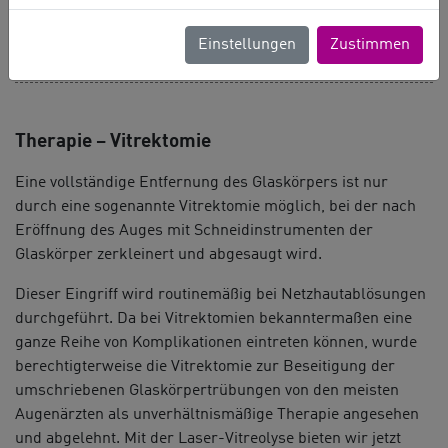
Augenlinse und Netzhaut schützt.
Einstellungen
Zustimmen
Therapie – Vitrektomie
Eine vollständige Entfernung des Glaskörpers ist nur
durch eine sogenannte Vitrektomie möglich, bei der nach
Eröffnung des Auges mit Schneidinstrumenten der
Glaskörper zerkleinert und abgesaugt wird.
Dieser Eingriff wird routinemäßig bei Netzhautablösungen
durchgeführt. Da bei Vitrektomien bekanntermaßen eine
ganze Reihe von Komplikationen eintreten können, wurde
berechtigterweise die Vitrektomie zur Beseitigung der
umschriebenen Glaskörpertrübungen von den meisten
Augenärzten als unverhältnismäßige Therapie angesehen
und abgelehnt. Mit der Laser-Vitreolyse bieten wir jetzt