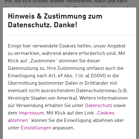
frei, die sich schnell wieder resorbieren. Nach und nach
lösen sich durch den Laser die Glaskörpertrübungen auf.
Hinweis & Zustimmung zum
Je nach Anzahl und Größe der Glaskörpertrübungen
können mehrere Behandlungssitzungen erforderlich sein.
Datenschutz. Danke!
Nach der Behandlung
Es kann sein, dass Sie kleine Glaskörpertrübungen auch
Einige hier verwendete Cookies helfen, unser Angebot
nach der Behandlung noch für eine Weile wahrnehmen.
zu vermarkten, während andere erforderlich sind. Mit
Meistens lösen sich diese Trübungen im Verlauf noch auf.
Klick auf „Zustimmen” stimmen Sie dieser
Datennutzung zu. Ihre Zustimmung umfasst auch die
Komplikationen und Nebenwirkungen
Einwilligung nach Art. 49 Abs. 1 lit. a) DSGVO in die
Es existieren sehr wenige Berichte über Komplikationen
Übermittlung bestimmter Daten in Drittländer mit
und Nebenwirkungen. Grundsätzlich sollte der Laser nur
eventuell nicht ausreichendem Datenschutzniveau (z.B.
auf Strukturen im Glaskörper, nicht aber auf die natürliche
Vereinigte Staaten von Amerika). Weitere Informationen
Linse oder die Netzhaut gerichtet werden, um keine
zur Verwendung erhalten Sie unter
Datenschutz
sowie
Schäden an diesen Strukturen hervorzurufen. Dies wird
dem
Impressum
. Mit Klick auf den Link „
Cookies
einerseits durch korrekte Fokussierung der Laserstrahlen
ablehnen
” können Sie die Einwilligung ablehnen oder
durch den
Augenarzt
gewährleistet, zusätzlich gibt es
unter
Einstellungen
anpassen.
einen im Gerät einstellbaren Sicherheitsabstand, der