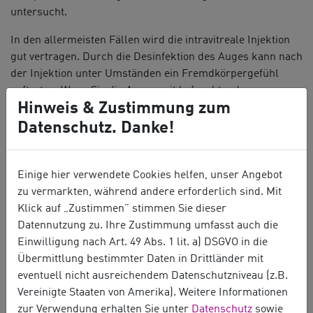
untersucht.
In den allermeisten Fällen wird die intravitreale Injektion
gut vertragen. Durch die Desinfektion des Auges kann nach
der Injektion unter Umständen ein Fremdkörpergefühl
auftreten. Wenn Sie die Augen mit befeuchtenden
Hinweis & Zustimmung zum
Augentropfen („künstlichen Tränen“) pflegen,
verschwinden diese Beschwerden aber schnell wieder. Um
Datenschutz. Danke!
die Einstichstelle kann eine kleine Bindehautblutung
entstehen, die sich meist innerhalb von Tagen zurückbildet.
Gelegentlich gelangen mit dem Medikament kleine
Einige hier verwendete Cookies helfen, unser Angebot
Luftbläschen in den Glaskörperraum, die dann vom
zu vermarkten, während andere erforderlich sind. Mit
Patienten als kleine schwarze Kugeln wahrgenommen
Klick auf „Zustimmen” stimmen Sie dieser
werden. Diese Luftbläschen sind harmlos und lösen sich
Datennutzung zu. Ihre Zustimmung umfasst auch die
innerhalb weniger Tage auf.
Einwilligung nach Art. 49 Abs. 1 lit. a) DSGVO in die
Übermittlung bestimmter Daten in Drittländer mit
Die größte Gefahr bei einer intravitrealen Injektion -
eventuell nicht ausreichendem Datenschutzniveau (z.B.
glücklicherweise ein sehr sehr seltenes Ereignis - ist eine
Vereinigte Staaten von Amerika). Weitere Informationen
Entzündung im Augeninneren (Endophthalmitis). Hierbei
zur Verwendung erhalten Sie unter
Datenschutz
sowie