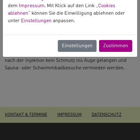
handelt es sich um eine ernste Komplikation, die möglichst
dem
Impressum
. Mit Klick auf den Link „
Cookies
zeitnah behandelt werden muss. Sollten Sie in den Tagen
ablehnen
” können Sie die Einwilligung ablehnen oder
nach dem Eingriff bemerken, dass Sie plötzlich schlechter
unter
Einstellungen
anpassen.
sehen, Schmerzen haben, das Auge stark gerötet und
lichtempfindlich ist, sollten Sie das Auge umgehend
augenärztlich kontrollieren lassen.
Einstellungen
Zustimmen
Generell sollten zum Schutz vor Infektionen für einige Tage
nach der Injektion kein Schmutz ins Auge gelangen und
Sauna- oder Schwimmbadbesuche vermieden werden.
KONTAKT & TERMINE
IMPRESSUM
DATENSCHUTZ